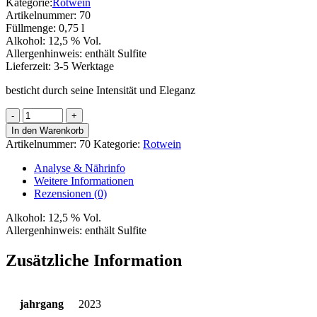
Kategorie:
Rotwein
Artikelnummer:
70
Füllmenge:
0,75 l
Alkohol:
12,5 % Vol.
Allergenhinweis:
enthält Sulfite
Lieferzeit:
3-5 Werktage
besticht durch seine Intensität und Eleganz
Einzelstueck
rot
In den Warenkorb
Menge
Artikelnummer:
70
Kategorie:
Rotwein
Analyse & Nährinfo
Weitere Informationen
Rezensionen (0)
Alkohol:
12,5 % Vol.
Allergenhinweis:
enthält Sulfite
Zusätzliche Information
jahrgang
2023