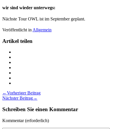
wir sind wieder unterwegs:
Nächste Tour OWL ist im September geplant.
Veröffentlicht in
Allgemein
Artikel teilen
Teilen
Auslieferungstouren
Teilen
auf
Auslieferungstouren
Teilen
Twitter
auf
Auslieferungstouren
Teilen
Facebook
auf
Auslieferungstouren
Teilen
LinkedIn
auf
Auslieferungstouren
Teilen
Pinterest
auf
Auslieferungstouren
Drucken
Xing
via
Auslieferungstouren
Beitragsnavigation
←
Vorheriger Beitrag
Email
Nächster Beitrag
→
Schreiben Sie einen Kommentar
Kommentar
(erforderlich)